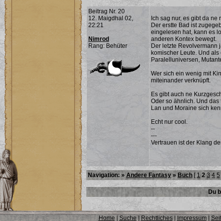
Beitrag Nr. 20
12. Maigdhal 02,
Ich sag nur, es gibt da ne
22:21
Der erstte Bad ist zugege
eingelesen hat, kann es l
Nimrod
anderen Kontex bewegt.
Rang: Behüter
Der letzte Revolvermann j
komischer Leute. Und als er
Paralelluniversen, Mutan
Wer sich ein wenig mit Ki
miteinander verknüpft.
Es gibt auch ne Kurzgesch
Oder so ähnlich. Und das t
Lan und Moraine sich ken
Echt nur cool.
--
---
Vertrauen ist der Klang d
Navigation: »
Andere Fantasy
»
Buch
[
1
2
3
4
5
Du b
Home
|
Suche
|
Rechtliches
|
Impressum
|
Sei