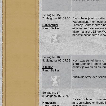
Beitrag Nr. 15
7. Maigdhal 02, 19:06
Das scheint ja ein zweite
Warum nicht, hier nochmal
Darchethiel
Fantasy-Genres: Zum einen
Rang: Bettler
eine wahre Referenz war)
altgermanische Dinge. Wer 
beachte besonders die z
--
Beitrag Nr. 16
8. Maigdhal 02, 17:52
Noch was zu holhbein ich h
kind).Garth und Torian ha
Allkalon
(weisst ja wo du dir die b
Rang: Bettler
--
---
Auf in die Arme des Stille
Beitrag Nr. 17
8. Maigdhal 02, 20:45
Da kann ich nuir zustimmen
Handeran
mit dem schwulen thema ha