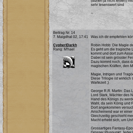
(dürfen ja nicht fehlen) 
sehr lesenswert sind
--
Beitrag Nr. 14
7. Maigdhal 02, 17:41
Was ich dir empfehlen kö
Cypher|Darkh
Robin Hobb: Die Magie d
Rang: M'hael
Es geht um die tragische 
kommt und dort zum Assas
Dabei ist sein grösster Fe
Dazu kommt noch, dass da
magischen Kräften, den M
Magie, Intrigen und Tragö
Diese Trilogie ist wirklic
Wartezeit ;)
George R.R. Martin: Das L
Lord Stark, Wächter des 
Hand des Königs zu werden
Wahl, da sein König und F
Dort angekommen versucht
Anscheinend war er einer
Gleichzeitig geschieht me
Macht erhebt sich, um Unh
Grossartiges Fantasy-Epos
Grosser Pluspunkt: Jeder