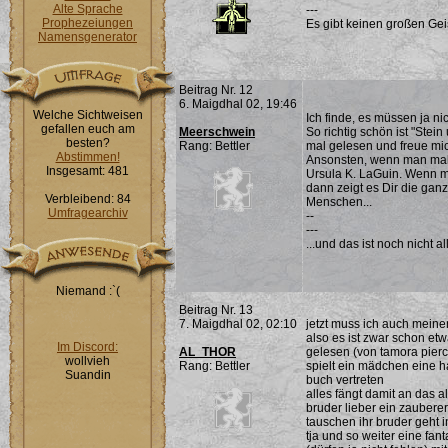
Alte Sprache
---
Prophezeiungen
Es gibt keinen großen Ge
Namensgenerator
Beitrag Nr. 12
6. Maigdhal 02, 19:46
Welche Sichtweisen
Ich finde, es müssen ja ni
gefallen euch am
Meerschwein
So richtig schön ist "Ste
besten?
Rang: Bettler
mal gelesen und freue mic
Abstimmen!
Ansonsten, wenn man mal
Insgesamt: 481
Ursula K. LaGuin. Wenn m
dann zeigt es Dir die ga
Verbleibend: 84
Menschen...
Umfragearchiv
--
---
...und das ist noch nicht al
Niemand :`(
Beitrag Nr. 13
7. Maigdhal 02, 02:10
jetzt muss ich auch mein
also es ist zwar schon et
Im Discord:
AL_THOR
gelesen (von tamora pierc
wollvieh
Rang: Bettler
spielt ein mädchen eine h
Suandin
buch vertreten
alles fängt damit an das 
bruder lieber ein zaubere
tauschen ihr bruder geht i
tja und so weiter eine fa