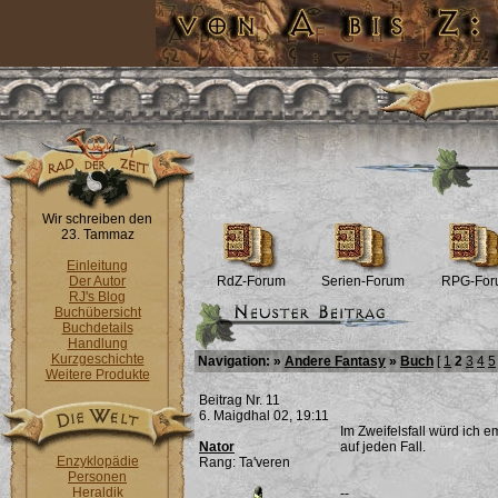
Wir schreiben den
23. Tammaz
Einleitung
Der Autor
RdZ-Forum
Serien-Forum
RPG-For
RJ's Blog
Buchübersicht
Buchdetails
Handlung
Kurzgeschichte
Navigation: »
Andere Fantasy
»
Buch
[
1
2
3
4
5
Weitere Produkte
Beitrag Nr. 11
6. Maigdhal 02, 19:11
Im Zweifelsfall würd ich 
Nator
auf jeden Fall.
Enzyklopädie
Rang: Ta'veren
Personen
Heraldik
--