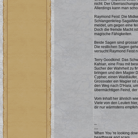
nicht. Der Überraschungs
Allerdings kann man schon 
Raymond Feist: Die Midk
Schlangenkrieg-SagaWiede
meldet, um gegen eine fei
Doch die fremde Macht ist
magische Fähigkeiten.
Beide Sagen sind grossart
Die restlichen Sagen gehen
versucht Raymond Feist n
Terry Goodkind: Das Schw
Kahlan, eine Frau mit be
Sucher der Wahrheit zu fin
bringen und den Magier Da
Cypher, einen Waldläufer, d
Grossvater ein Magier ist
den Weg nach D'Hara, u
übermächtigen Feind, der 
Vom Inhalt her ähnlich wi
Viele von den Leuten hier,
dir nur wärmstens empfeh
--
---
When You 're looking down 
heartbreak and scars.