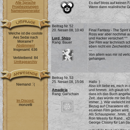
Alte Sprache
Es darf bloss auf keinen 
Prophezeiungen
Wenn dann realistische Gr
Namensgenerator
Beitrag Nr. 52
20. Nesan 08, 10:40
Final Fantasy - The Spirit 
Welche ist die coolste
Ross war aber nochmal auf
Aes Sedai nach
Lord_Shizo
und Hacker versichert ^^
Moiraine?
Rang: Bauer
Der Film war technisch sch
Abstimmen!
eben nicht ein Zeichentric
Insgesamt: 636
---
Von allem was mir ist ve
Verbleibend: 84
gehangen.
Umfragearchiv
Beitrag Nr. 53
25. Nesan 08, 15:06
Hallo :)
Niemand :`(
Also ich liebe es, mich i
Amadicia
und hmmm...ich glaub ich 
Rang: Gai'schain
dass ich das Buch angefa
Zeit...das würde mir bei RdZ
Im Discord:
immer...). Wär vielleicht in
monzetti
Bezug auf Charaktere etc 
es einen Film geben wird,
Als Schauspieler...hmm...
Ron Weasly für Rand... 
George Cloony für Lan (la