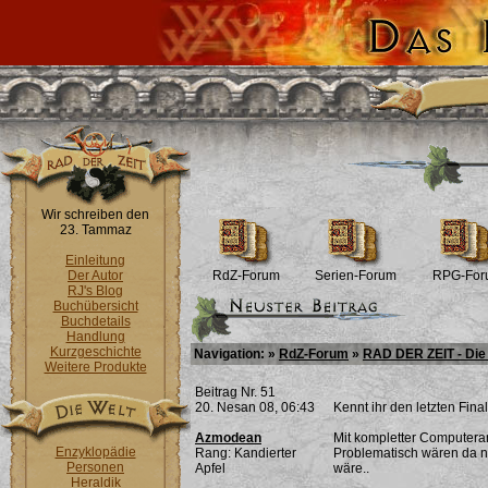
Wir schreiben den
23. Tammaz
Einleitung
Der Autor
RdZ-Forum
Serien-Forum
RPG-For
RJ's Blog
Buchübersicht
Buchdetails
Handlung
Kurzgeschichte
Navigation: »
RdZ-Forum
»
RAD DER ZEIT - Die 
Weitere Produkte
Beitrag Nr. 51
20. Nesan 08, 06:43
Kennt ihr den letzten Fina
Azmodean
Mit kompletter Computerani
Enzyklopädie
Rang: Kandierter
Problematisch wären da na
Personen
Apfel
wäre..
Heraldik