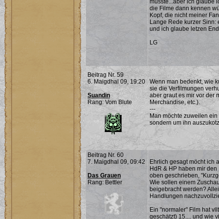
müsste...aber ich glaube 
die Filme dann kennen wür
Kopf, die nicht meiner Fa
Lange Rede kurzer Sinn: 
und ich glaube letzen End
LG
Beitrag Nr. 59
6. Maigdhal 09, 19:20
Wenn man bedenkt, wie kur
sie die Verfilmungen verhu
Suandin
aber graut es mir vor der
Rang: Vom Blute
Merchandise, etc.).
---
Man möchte zuweilen ein 
sondern um ihn auszukotz
Beitrag Nr. 60
7. Maigdhal 09, 09:42
Ehrlich gesagt möcht ich 
HdR & HP haben mir den B
Das Grauen
oben geschrieben, "Kurzg
Rang: Bettler
Wie sollen einem Zuschau
beigebracht werden? Allein
Handlungen nachzuvollzi
Ein "normaler" Film hat vll
geschätzt) 15.... und wie 