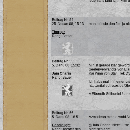
jedenfalls fänd ichn Film 
Beitrag Nr. 54
25. Nesan 08, 15:13
man müsste den film ja ni
Thorgar
Rang: Bettler
Beitrag Nr. 55
5. Danu 08, 15:32
Mir ist gerade klar gewo
Seelenverwandte von Elaid
Jain Charin
Kai Winn von Star Trek D
Rang: Bauer
Ich habs mal in meiner List
http://mitglied.lycos.de/Gl
---
A Elbereth Gilthoniel / o me
Beitrag Nr. 56
5. Danu 08, 18:51
Azmodean meinte wohl Adv
Candlelight
@Jain Charin: Nette Liste. 
Rang: Tochter des
nicht schlecht.