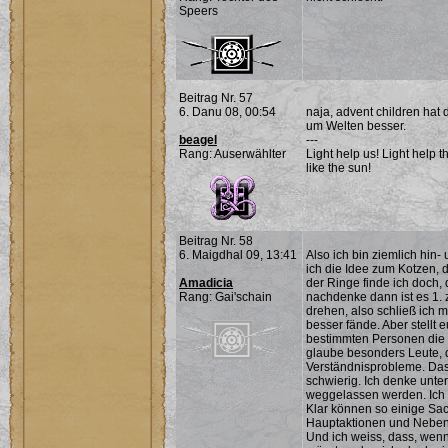
Speers
Beitrag Nr. 57
6. Danu 08, 00:54
naja, advent children hat 
um Welten besser.
beagel
---
Rang: Auserwählter
Light help us! Light help t
like the sun!
Beitrag Nr. 58
6. Maigdhal 09, 13:41
Also ich bin ziemlich hin
ich die Idee zum Kotzen, 
Amadicia
der Ringe finde ich doch,
Rang: Gai'schain
nachdenke dann ist es 1. 
drehen, also schließ ich m
besser fände. Aber stellt e
bestimmten Personen die 
glaube besonders Leute, d
Verständnisprobleme. Das 
schwierig. Ich denke unter
weggelassen werden. Ich m
Klar können so einige Sa
Hauptaktionen und Nebenst
Und ich weiss, dass, wenn 