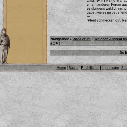
Dass Nym T'A sind, war auc
einem anderen Forum auch 
es übrigens wirklich nich
gäbe, wie es im betreffen
---
"Pferd schmecken gut. Rei
Navigation: »
RdZ-Forum
»
Welchen Angreal fin
4
5
6
]
Du b
Home
|
Suche
|
Rechtliches
|
Impressum
|
Sei