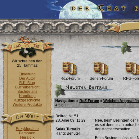
Wir schreiben den
25. Tammaz
Einleitung
Der Autor
RdZ-Forum
Serien-Forum
RPG-For
RJ's Blog
Buchübersicht
Buchdetails
Handlung
Kurzgeschichte
Navigation: »
RdZ-Forum
»
Welchen Angreal fin
Weitere Produkte
4
5
6
]
Beitrag Nr. 51
28. Aine 09, 11:29
Nee, beim Besingen der F
es sei denn, man betracht
Enzyklopädie
Salak Turvalis
der Macht erschaffen.
Personen
Rang: Behüter
Heraldik
Beim Besingen lässt der N