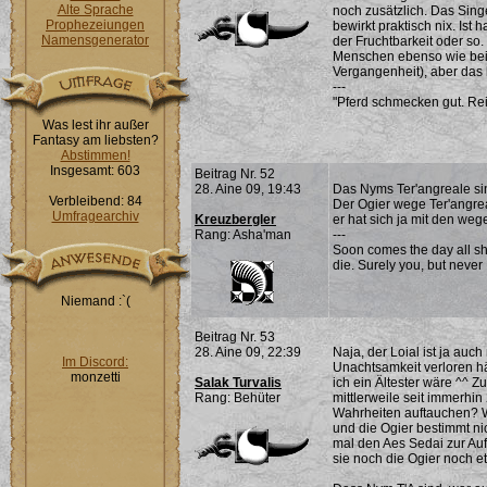
Alte Sprache
noch zusätzlich. Das Sin
Prophezeiungen
bewirkt praktisch nix. Ist
Namensgenerator
der Fruchtbarkeit oder s
Menschen ebenso wie bei
Vergangenheit), aber das
---
"Pferd schmecken gut. Rei
Was lest ihr außer
Fantasy am liebsten?
Abstimmen!
Insgesamt: 603
Beitrag Nr. 52
28. Aine 09, 19:43
Das Nyms Ter'angreale si
Verbleibend: 84
Der Ogier wege Ter'angrea
Umfragearchiv
Kreuzbergler
er hat sich ja mit den weg
Rang: Asha'man
---
Soon comes the day all sh
die. Surely you, but never I
Niemand :`(
Beitrag Nr. 53
28. Aine 09, 22:39
Naja, der Loial ist ja auch
Im Discord:
Unachtsamkeit verloren hä
monzetti
Salak Turvalis
ich ein Ältester wäre ^^ 
Rang: Behüter
mittlerweile seit immerhi
Wahrheiten auftauchen? W
und die Ogier bestimmt ni
mal den Aes Sedai zur Au
sie noch die Ogier noch e