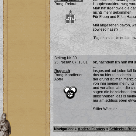
Rang: Rekrut
Hauptcharaktere weg war
Man hat irgendwie die gan
nichts mehr gekommen.
Für Elben und Elfen Hasse
Mal abgesehen davon, war
sowieso hasst?
---
"Big or small, fat or thin - 
Beitrag Nr. 30
25. Nesan 07, 13:01
ok, nachdem ich nun mit u
...
Rogosch
insgesamt auf jeden fall f
Rang: Kandierter
das nu hier reinschreib.
Apfel
der grund ist, man merkt, 
von ihm meiner meinung n
und vor allem aber die ch
sagen die bezeichnenden wo
umschreiben. das is meine
nur am schluss eben etwas
---
Stiller Wächter
Navigation: »
Andere Fantasy
»
Schlechte Büc