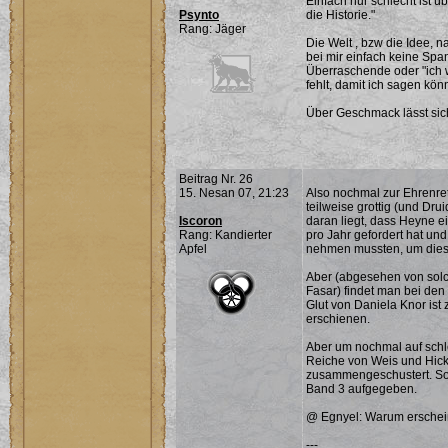
Einfach nur schlecht ist ü
Psynto
die Historie."
Rang: Jäger
Die Welt , bzw die Idee, n
bei mir einfach keine Spa
Überraschende oder "ich 
fehlt, damit ich sagen könn
Über Geschmack lässt sich 
Beitrag Nr. 26
15. Nesan 07, 21:23
Also nochmal zur Ehrenret
teilweise grottig (und Dru
Iscoron
daran liegt, dass Heyne e
Rang: Kandierter
pro Jahr gefordert hat un
Apfel
nehmen mussten, um diese
Aber (abgesehen von solc
Fasar) findet man bei de
Glut von Daniela Knor ist 
erschienen.
Aber um nochmal auf schl
Reiche von Weis und Hickm
zusammengeschustert. Sol
Band 3 aufgegeben.
@ Egnyel: Warum erschein
---