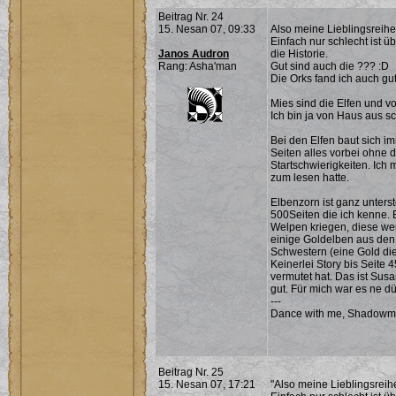
Beitrag Nr. 24
15. Nesan 07, 09:33
Also meine Lieblingsreih
Einfach nur schlecht ist ü
Janos Audron
die Historie.
Rang: Asha'man
Gut sind auch die ??? :D
Die Orks fand ich auch gut
Mies sind die Elfen und v
Ich bin ja von Haus aus s
Bei den Elfen baut sich im
Seiten alles vorbei ohne 
Startschwierigkeiten. Ich
zum lesen hatte.
Elbenzorn ist ganz unters
500Seiten die ich kenne.
Welpen kriegen, diese we
einige Goldelben aus den
Schwestern (eine Gold die
Keinerlei Story bis Seite
vermutet hat. Das ist Sus
gut. Für mich war es ne dü
---
Dance with me, Shadowma
Beitrag Nr. 25
15. Nesan 07, 17:21
"Also meine Lieblingsrei