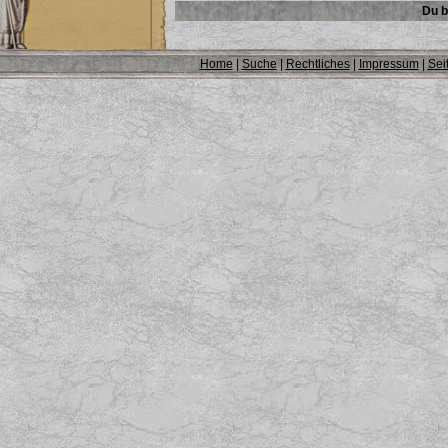
Du b
Home
|
Suche
|
Rechtliches
|
Impressum
|
Sei