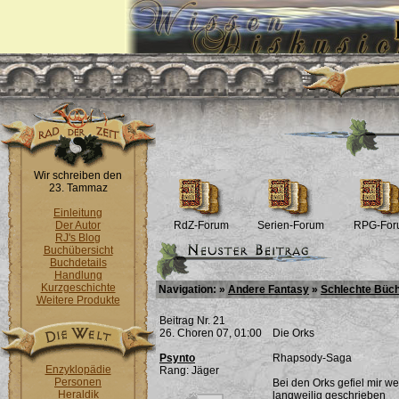
Wir schreiben den
23. Tammaz
Einleitung
Der Autor
RdZ-Forum
Serien-Forum
RPG-For
RJ's Blog
Buchübersicht
Buchdetails
Handlung
Kurzgeschichte
Navigation: »
Andere Fantasy
»
Schlechte Büc
Weitere Produkte
Beitrag Nr. 21
26. Choren 07, 01:00
Die Orks
Psynto
Rhapsody-Saga
Enzyklopädie
Rang: Jäger
Personen
Bei den Orks gefiel mir we
Heraldik
langweilig geschrieben