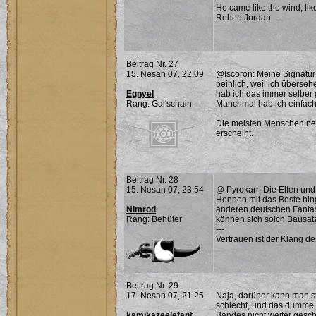
He came like the wind, lik
Robert Jordan
Beitrag Nr. 27
15. Nesan 07, 22:09
@Iscoron: Meine Signatur 
peinlich, weil ich überse
Egnyel
hab ich das immer selber
Rang: Gai'schain
Manchmal hab ich einfach
---
Die meisten Menschen neh
erscheint.
Beitrag Nr. 28
15. Nesan 07, 23:54
@ Pyrokarr: Die Elfen und
Hennen mit das Beste hing
Nimrod
anderen deutschen Fantas
Rang: Behüter
können sich solch Bausat
---
Vertrauen ist der Klang d
Beitrag Nr. 29
17. Nesan 07, 21:25
Naja, darüber kann man st
schlecht, und das dumme i
kamikazeelefant
Bandes nicht weiter geschr