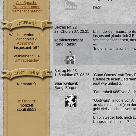
Alte Sprache
Prophezeiungen
jm2c
Namensgenerator
Beitrag Nr. 22
28. Choren 07, 23:31
Ich finde 'der magische Bu
Welcher Verlorene ist
insgesamt glaube ich 3 Büc
der coolste?
kamikazeelefant
schlecht geschrieben, das 
Abstimmen!
Rang: Rekrut
---
Insgesamt: 567
"Big or small, fat or thin - 
Verbleibend: 84
Umfragearchiv
Beitrag Nr. 23
1. Shaldine 07, 06:35
"Good Omens" von Terry Pra
zuende zu lesen... sterben
Sparrowhawk
egal wie unlustig.
Niemand :`(
Rang: Bürger
"Fahrenheit 666" von An
"Godwars" Trilogie von A
Im Discord:
an sich nicht übel (von de
monzetti
geht viel zu schnell vonstat
stealth6552
---
Ich bin weder lieb, noch s
Unausstehlichen... :-P