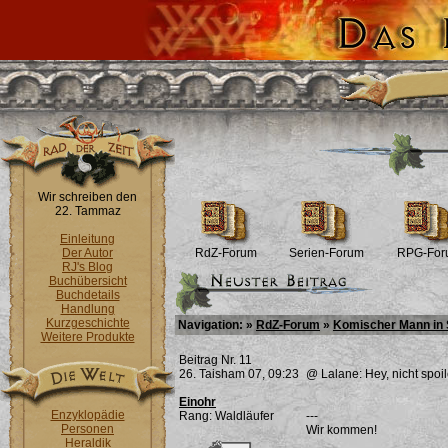
Wir schreiben den
22. Tammaz
Einleitung
Der Autor
RdZ-Forum
Serien-Forum
RPG-For
RJ's Blog
Buchübersicht
Buchdetails
Handlung
Kurzgeschichte
Navigation: »
RdZ-Forum
»
Komischer Mann in 
Weitere Produkte
Beitrag Nr. 11
26. Taisham 07, 09:23
@ Lalane: Hey, nicht spoil
Einohr
Enzyklopädie
Rang: Waldläufer
---
Personen
Wir kommen!
Heraldik