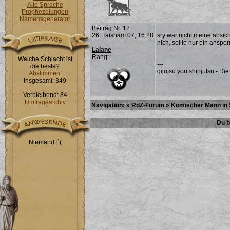
Alte Sprache
Prophezeiungen
Namensgenerator
Beitrag Nr. 12
26. Taisham 07, 16:28
sry war nicht meine absich
nich, sollte nur ein anspor
Lalane
Rang:
Welche Schlacht ist
---
die beste?
gijutsu yori shinjutsu - D
Abstimmen!
Insgesamt: 349
Verbleibend: 84
Umfragearchiv
Navigation: »
RdZ-Forum
»
Komischer Mann in 
Du b
Niemand :`(