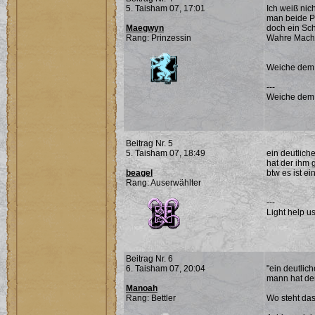
5. Taisham 07, 17:01
Ich weiß nic
man beide Pa
Maegwyn
doch ein Schä
Rang: Prinzessin
Wahre Macht 
Weiche dem Ü
---
Weiche dem Ü
Beitrag Nr. 5
5. Taisham 07, 18:49
ein deutlich
hat der ihm g
beagel
btw es ist ein
Rang: Auserwählter
---
Light help us
Beitrag Nr. 6
6. Taisham 07, 20:04
"ein deutlic
mann hat der
Manoah
Rang: Bettler
Wo steht da