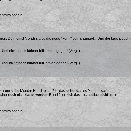
e tovya sagain!
gen, Du meinst Moridin, also die neue "Form" von Ishamael... Und der taucht doch n
bel nicht; noch kühner tritt ihm entgegen! (Vergil)
bel nicht; noch kühner tritt ihm entgegen! (Vergil)
r warum sollte Moridin Rand retten? Ist das sicher das es Moridin war?
bisher noch nich klar geworden. Rand fragt sich das auch selber nicht mehr.
e tovya sagain!