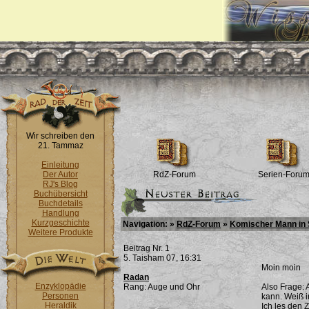
Wir schreiben den
21. Tammaz
Einleitung
Der Autor
RdZ-Forum
Serien-Foru
RJ's Blog
Buchübersicht
Buchdetails
Handlung
Kurzgeschichte
Navigation: »
RdZ-Forum
»
Komischer Mann in 
Weitere Produkte
Beitrag Nr. 1
5. Taisham 07, 16:31
Moin moin
Radan
Enzyklopädie
Rang: Auge und Ohr
Also Frage: 
Personen
kann. Weiß i
Heraldik
Ich les den 