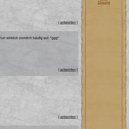
Discord
[
antworten
]
un wirklich ziemlich häufig auf. *ggg*
[
antworten
]
[
antworten
]