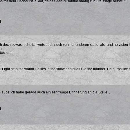
s mit dem Fischer ist ja klar, da das den Zusammenhang zur Gralssage herstellt.
t
ch doch sowas nicht. ich weis auch noch von ner anderen stelle, als rand ne vision h
us.
das steht
! Light help the world! He lies in the snow and cries like the thunder! He burns like 
glaube ich habe gerade auch ein sehr wage Erinnerung an die Stelle...
t