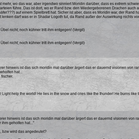
ht mehr, wo das war, aber irgendwo sinniert Moridin darüber, dass es extrem schwier
rteien führe. Das ist dort, wo er Rand bzw. den Wiedergeborenen Drachen auch als
fer???) auf einem Spielbrett hat. Sicher ist aber, dass es Moridin war, der Rand half
lenken darf was er in Shadar Logoth tut, da Rand außer der Auswirkung nichts v
bel nicht; noch kühner tritt ihm entgegen! (Vergil)
bel nicht; noch kühner tritt ihm entgegen! (Vergil)
erer hinweis ist das sich moridin mal darüber ärgert das er dauernd visionen von
eholfen hat...
 fischer.
! Light help the world! He lies in the snow and cries like the thunder! He burns like 
herer hinweis ist das sich moridin mal darüber ärgert das er dauernd visionen von
 ihm geholfen hat..."
s, bzw wird das angedeutet?