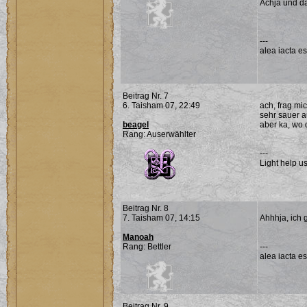
Achja und da
---
alea iacta es
Beitrag Nr. 7
6. Taisham 07, 22:49
ach, frag mi
sehr sauer a
beagel
aber ka, wo 
Rang: Auserwählter
---
Light help us
Beitrag Nr. 8
7. Taisham 07, 14:15
Ahhhja, ich 
Manoah
Rang: Bettler
---
alea iacta es
Beitrag Nr. 9