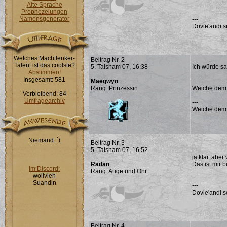
Alte Sprache
Prophezeiungen
Namensgenerator
---
Dovie'andi s
Welches Machtlenker-
Beitrag Nr. 2
Talent ist das coolste?
5. Taisham 07, 16:38
Ich würde sa
Abstimmen!
Insgesamt: 581
Maegwyn
Rang: Prinzessin
Weiche dem Ü
Verbleibend: 84
Umfragearchiv
---
Weiche dem Ü
Niemand :`(
Beitrag Nr. 3
5. Taisham 07, 16:52
ja klar, abe
Radan
Das ist mir 
Im Discord:
Rang: Auge und Ohr
wollvieh
Suandin
---
Dovie'andi s
Beitrag Nr. 4