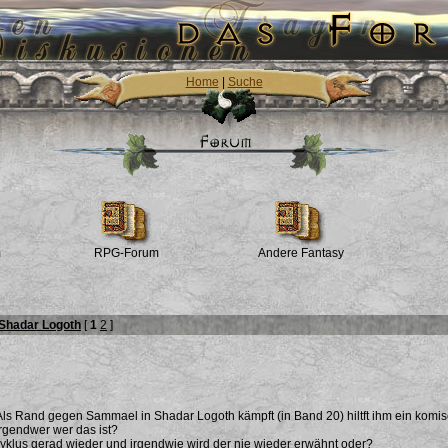
Home
|
Suche
m
RPG-Forum
Andere Fantasy
Shadar Logoth
[
1
2
]
Als Rand gegen Sammael in Shadar Logoth kämpft (in Band 20) hiltft ihm ein komis
rgendwer wer das ist?
Zyklus gerad wieder und irgendwie wird der nie wieder erwähnt oder?