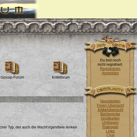
Du bist noch
nicht registriert.
Registrieren
Anmelden
Gossip-Forum
Kritikforum
Neuigkeiten
Foren-Übersicht
Artikelübersicht
Bücherecke
Grußkarten
Umfragen
Ratespiel
cher Typ, der auch die Macht irgendwie lenken
Links
Chat