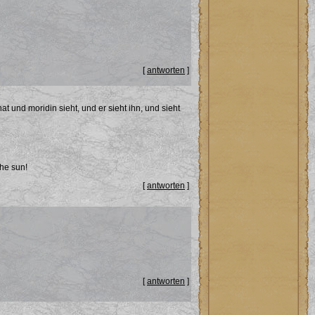
[
antworten
]
at und moridin sieht, und er sieht ihn, und sieht
the sun!
[
antworten
]
[
antworten
]