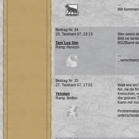
---
Wir kommen
Beitrag Nr. 34
25. Taisham 07, 23:15
Wer weiss de
Bild ne fant
Tam´Lea Sim
RDZBand dabe
Rang: Novizin
---
...verschwin
Beitrag Nr. 35
27. Taisham 07, 17:01
Watt wie wo?
Ne, ne da fi
Yetojian
Kreischen, v
Rang: Bettler
die grünen Tr
Kann mir nur
Problematiqu
unterscheide