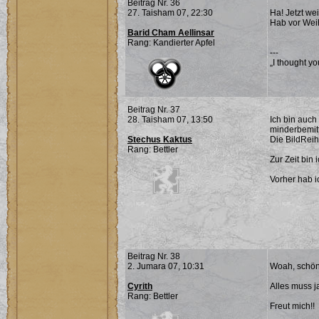
Beitrag Nr. 36
27. Taisham 07, 22:30
Ha! Jetzt we
Hab vor Wei
Barid Cham Aellinsar
Rang: Kandierter Apfel
---
„I thought yo
Beitrag Nr. 37
28. Taisham 07, 13:50
Ich bin auch
minderbemitt
Stechus Kaktus
Die BildReih
Rang: Bettler
Zur Zeit bin
Vorher hab i
Beitrag Nr. 38
2. Jumara 07, 10:31
Woah, schön 
Cyrith
Alles muss j
Rang: Bettler
Freut mich!!