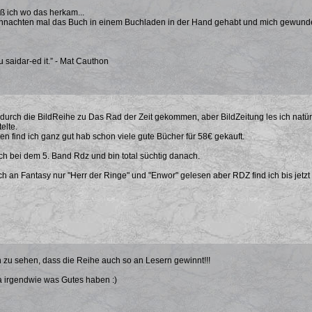
iß ich wo das herkam...
hnachten mal das Buch in einem Buchladen in der Hand gehabt und mich gewunder
u saidar-ed it.” - Mat Cauthon
 durch die BildReihe zu Das Rad der Zeit gekommen, aber BildZeitung les ich natürlic
elte.
en find ich ganz gut hab schon viele gute Bücher für 58€ gekauft.
 ich bei dem 5. Band Rdz und bin total süchtig danach.
ch an Fantasy nur "Herr der Ringe" und "Enwor" gelesen aber RDZ find ich bis jetzt
zu sehen, dass die Reihe auch so an Lesern gewinnt!!!
a irgendwie was Gutes haben :)