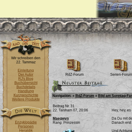
Wir schreiben den
22. Tammaz
Einleitung
Der Autor
RdZ-Forum
Serien-Foru
RJ's Blog
Buchübersicht
Buchdetails
Handlung
Kurzgeschichte
Navigation: »
RdZ-Forum
»
Bild am Sonntag-Fa
Weitere Produkte
Beitrag Nr. 31
22. Taisham 07, 20:06
Hey, hey, es g
Maegwyn
Da Du mit de
Enzyklopädie
Rang: Prinzessin
Danach erst 
Personen
Heraldik
Und Achtung: