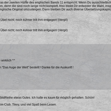
as der zweiten Hälfte des englischen Bands 11 entspricht. Wenn Du ausschließlich
n, denn die sind noch lange nicht komplett. Also bleibt Dir entweder die Wahl, in
englische Original umzusteigen. Dann bleiben Dir auch diverse Übersetzungskapriol
bel nicht; noch kühner tritt ihm entgegen! (Vergil)
bel nicht; noch kühner tritt ihm entgegen! (Vergil)
e wirklich ^^
 "Das Auge der Welt" bestellt ! Danke für die Auskunft !
 BildReihe etwas Gutes. Ich hatte es kaum für möglich gehalten. Schön!
m Club, Tikey, und viel Spaß beim Lesen.