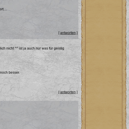
t....
[
antworten
]
h nicht ^^ ist ja auch nur was für geistig
 noch besser.
[
antworten
]