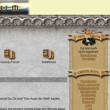
Du bist noch
nicht registriert.
Registrieren
Anmelden
Gossip-Forum
Kritikforum
Neuigkeiten
Foren-Übersicht
Artikelübersicht
Bücherecke
Grußkarten
Umfragen
usst Du Dir jetzt "Das Auge der Welt" kaufen.
Ratespiel
Links
Chat
t geplant. Auf deutsch kommt Ende des Monats Band