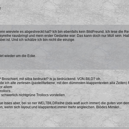
!
nn wieviele es abgeshreckt hat? Ich bin ebenfalls kein BildFreund. Ich lese die Rei
asyreihe rausbringt und mein erster Gedanke war: Das kann doch nur Müll sein. Hab
i ist. Und ich schätze ich bin nicht die einzige.
det wieder um die Ecke.
 Broschiert, mit silba bedruckt? Is ja bedrückend. VON BILD? oh.
nde ich alte zerlesen (pastellfarbene, mit den dümmsten klappentexten alla Zeiten
or allem
ollocs...
 schwerlich nichtgrüne Trollocs vorstellen.
e isses aber, bei so ner WELTBILDReihe (oda watt auch immer) die guten von den 
n, wenn sich layout und klappentext immer mehr angleichen. Blödes Mimikri...