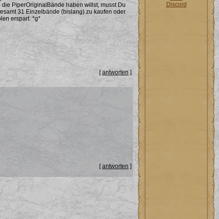
Discord
 die PiperOriginalBände haben willst, musst Du
sgesamt 31 Einzelbände (bislang) zu kaufen oder
en erspart. *g*
[
antworten
]
[
antworten
]