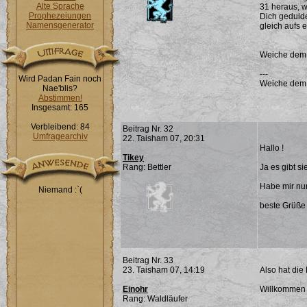
Alte Sprache
31 heraus, w
Prophezeiungen
Dich gedulde
Namensgenerator
gleich aufs 
Weiche dem Ü
---
Wird Padan Fain noch
Weiche dem Ü
Nae'blis?
Abstimmen!
Insgesamt: 165
Verbleibend: 84
Beitrag Nr. 32
Umfragearchiv
22. Taisham 07, 20:31
Hallo !
Tikey
Rang: Bettler
Ja es gibt si
Habe mir nun
Niemand :`(
beste Grüße
Beitrag Nr. 33
23. Taisham 07, 14:19
Also hat die
Einohr
Willkommen i
Rang: Waldläufer