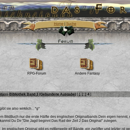
Home
|
Suche
m
RPG-Forum
Andere Fantasy
ntasy-Bibliothek Band 3 (Gebundene Ausgabe)
[
1
2
3
4
]
ibt sie also wirklich... *g*
m BildBuch nur die erste Hälfte des englischen Originalbands Dein eigen nennst, m
kannst Du Dir "Die Jagd beginnt Das Rad der Zeit 2 Das Original" zulegen.
 Im englischen Original gibt es mittlerweile elf Bände, ein zwölfter und letzter is