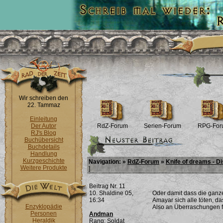
Wir schreiben den
22. Tammaz
Einleitung
Der Autor
RdZ-Forum
Serien-Forum
RPG-For
RJ's Blog
Buchübersicht
Buchdetails
Handlung
Kurzgeschichte
Navigation: »
RdZ-Forum
»
Knife of dreams - D
Weitere Produkte
]
Beitrag Nr. 11
10. Shaldine 05,
Oder damit dass die ganze
16:34
Amayar sich alle töten, d
Enzyklopädie
Also an Überraschungen feh
Personen
Andman
Heraldik
Rang: Soldat