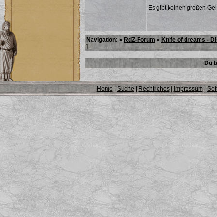
---
Es gibt keinen großen Ge
Navigation: »
RdZ-Forum
»
Knife of dreams - D
]
Du b
Home
|
Suche
|
Rechtliches
|
Impressum
|
Sei