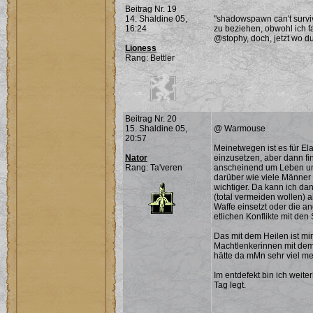
Beitrag Nr. 19
14. Shaldine 05,
"shadowspawn can't surviv
16:24
zu beziehen, obwohl ich f
@stophy, doch, jetzt wo du 
Lioness
Rang: Bettler
Beitrag Nr. 20
15. Shaldine 05,
@ Warmouse
20:57
Meinetwegen ist es für Ela
Nator
einzusetzen, aber dann fi
Rang: Ta'veren
anscheinend um Leben und
darüber wie viele Männer f
wichtiger. Da kann ich dan
(total vermeiden wollen) a
Waffe einsetzt oder die a
etlichen Konflikte mit den
Das mit dem Heilen ist mi
Machtlenkerinnen mit dem
hätte da mMn sehr viel me
Im entdefekt bin ich weit
Tag legt.