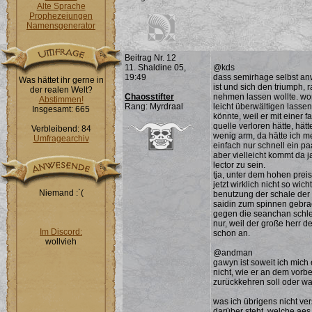
Alte Sprache
Prophezeiungen
Namensgenerator
Beitrag Nr. 12
11. Shaldine 05,
@kds
19:49
dass semirhage selbst anw
Was hättet ihr gerne in
ist und sich den triumph,
der realen Welt?
Chaosstifter
nehmen lassen wollte. wor
Abstimmen!
Rang: Myrdraal
leicht überwältigen lasse
Insgesamt: 665
könnte, weil er mit einer 
quelle verloren hätte, hätt
Verbleibend: 84
wenig arm, da hätte ich me
Umfragearchiv
einfach nur schnell ein pa
aber vielleicht kommt da 
lector zu sein.
tja, unter dem hohen preis
jetzt wirklich nicht so wich
Niemand :`(
benutzung der schale der 
saidin zum spinnen gebrac
gegen die seanchan schlec
nur, weil der große herr de
Im Discord:
schon an.
wollvieh
@andman
gawyn ist soweit ich mich
nicht, wie er an dem vorb
zurückkehren soll oder wa
was ich übrigens nicht ver
darüber steht, welche aes 