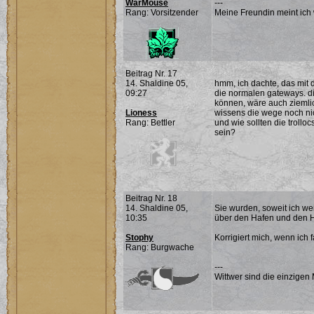
WarMouse
---
Rang: Vorsitzender
Meine Freundin meint ich 
Beitrag Nr. 17
14. Shaldine 05,
hmm, ich dachte, das mit 
09:27
die normalen gateways. di
können, wäre auch ziemli
Lioness
wissens die wege noch nic
Rang: Bettler
und wie sollten die troll
sein?
Beitrag Nr. 18
14. Shaldine 05,
Sie wurden, soweit ich we
10:35
über den Hafen und den H
Stophy
Korrigiert mich, wenn ich f
Rang: Burgwache
---
Wittwer sind die einzigen