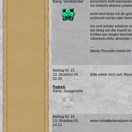
Rang: Vorsitzender
persönlich heilt niemande
als heilerin absolut untalent
beim rest muss ich dir gr
schleicht vorran oder been
hin und wieder erfahren w
der krieg um die macht so
lichties per wegtor beende
rüberkam imho absoluter m
---
Meine Freundin meint ich 
Beitrag Nr. 15
13. Shaldine 05,
Bitte erklär mich auf, Mau
02:20
Padreic
Rang: Junggeselle
Beitrag Nr. 16
13. Shaldine 05,
wenn schattenkreaturen d
14:13