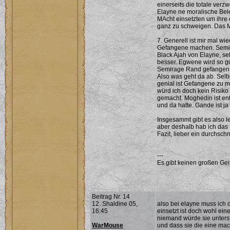
einerseits die totale ver
Elayne ne moralische Bele
MAcht einsetzten um ihre 
ganz zu schweigen. Das Mä
7. Generell ist mir mal w
Gefangene machen. Semir
Black Ajah von Elayne, se
besser. Egwene wird so gu
Semirage Rand gefangen 
Also was geht da ab. Selb
genial ist Gefangene zu m
würd ich doch kein Risiko
gemacht. Moghedin ist en
und da hatte. Gande ist j
Insgesammt gibt es also le
aber deshalb hab ich das 
Fazit, lieber ein durchschn
---
Es gibt keinen großen Ge
Beitrag Nr. 14
12. Shaldine 05,
also bei elayne muss ich d
16:45
einsetzt ist doch wohl ein
niemand würde sie unterst
WarMouse
und dass sie die eine mach