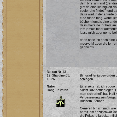
dem brief an rand (der dra
gibt da eine kleinigkeit, v
seele ruhe findet.") und 
dafür wird in der anrede d
eine runde mag, wobei ich
büchern jemals eine ande
dass moiraine ihr herz an 
ihm jemals mehr aufmerksa
lasse mich aber gerne bel
dann hätte ich noch eine 
meervolkfrauen die lehreri
gar nichts.
Beitrag Nr. 13
12. Shaldine 05,
Bin grad fertig geworden
13:26
schlagen.
Nator
Einerseits hab ich soooo 
Rang: Ta'veren
Sucht RdZ befriediegen. G
man sich erhofft hat. Hal
Verbesserung zum Vorgäng
Büchern. Schade.
Generell bin ich nach wie
bereit ihm abzuschwör, de
die Peitsche ja bekanntli