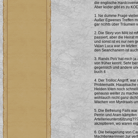
die englische Hardcoverv
Aber leider gibt es zu KOD
1. Ne dumme Frage viellei
Außer Egwenes Treffen mi
gar ncihts über Träumen vo
2. Die Story von MAt ist m
passiert, aber die Heirat 
und sonst ist es nur nen 
Valan Luca war im letzte
den Seanchanern ist auch 
3. Rands PoV hat mich ja 
von früher kennt. Sehr be
gegensich und andere und 
buch 4
4. Der Trolloc Angriff, w
Problematik. Hauptsache 
Helden töten noch schnell
genauso weiter zu machen
wohlauch nicht ganz dicht
Wachen von Myrdraals umz
5. Die Befreiung Fails war
Perrin und Aram kämpfen s
Artellerieunterstützung?
akzeptieren, wo waren ei
6. Die belagerung von Cam
Machtlenkerinnen zur verf