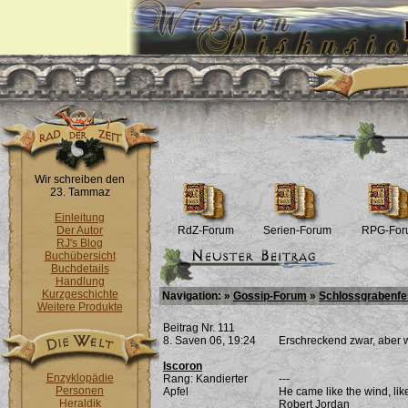
Wir schreiben den
23. Tammaz
Einleitung
Der Autor
RdZ-Forum
Serien-Forum
RPG-For
RJ's Blog
Buchübersicht
Buchdetails
Handlung
Kurzgeschichte
Navigation: »
Gossip-Forum
»
Schlossgrabenfe
Weitere Produkte
Beitrag Nr. 111
8. Saven 06, 19:24
Erschreckend zwar, aber 
Iscoron
Enzyklopädie
Rang: Kandierter
---
Personen
Apfel
He came like the wind, lik
Heraldik
Robert Jordan