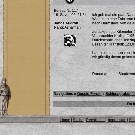
Beitrag Nr. 117
19. Saven 06, 21:34
Ich geb mal ein paar Date
Wir hatten eine Fahrt von
Janos Audron
nach Darmstadt. Von da au
Rang: Asha'man
Zurückgelegte Kilometer
Verbrauchter Kraftstoff: 95
Durchschnittlicher Benzin
Bezahlter Kraftstoff: 123,
Laut Informationen von Lhu
wir günstig davon gekom
---
Dance with me, Shadowma
Navigation: »
Gossip-Forum
»
Schlossgrabenfe
Du b
Home
|
Suche
|
Rechtliches
|
Impressum
|
Sei