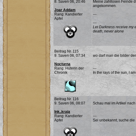
8. Saven 06, 20:46
Meine zahllosen Feinde dü
angekommen.
Joar Addam
Rang: Kandierter
---
Apfel
---
Let Darkness receive my ev
death, never alone
Beitrag Nr. 115
9. Saven 06, 07:34
wo darf man die bilder d
Nocturna
Rang: Hüterin der
---
Chronik
In the rays of the sun, I a
Beitrag Nr. 116
9. Saven 06, 08:07
Schau mal im Artikel nach 
Ink..kraja
Rang: Kandierter
---
Apfel
Sei unbekannt, suche die 