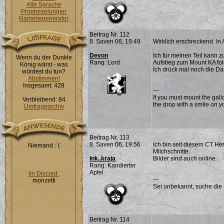
Alte Sprache
Prophezeiungen
Namensgenerator
Beitrag Nr. 112
8. Saven 06, 19:49
Wirklich erschreckend. In
Devon
Ich für meinen Teil kann
Wenn du der Dunkle
Rang: Lord
Aufstieg zum Mount KA fo
König wärst - was
Ich drück mal noch die Da
würdest du tun?
Abstimmen!
Insgesamt: 428
---
If you must mount the gall
Verbleibend: 84
the drop with a smile on yo
Umfragearchiv
Beitrag Nr. 113
8. Saven 06, 19:56
Ich bin seit diesem CT He
Niemand :`(
Milchschnitte.
Ink..kraja
Bilder sind auch online
Rang: Kandierter
Apfel
Im Discord:
---
monzetti
Sei unbekannt, suche die 
Beitrag Nr. 114