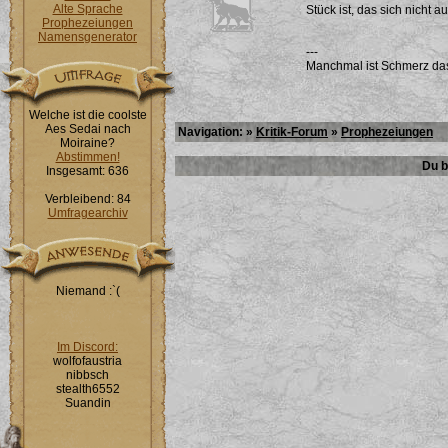
Alte Sprache
Stück ist, das sich nicht 
Prophezeiungen
Namensgenerator
---
Manchmal ist Schmerz das 
Welche ist die coolste
Aes Sedai nach
Navigation: »
Kritik-Forum
»
Prophezeiungen
Moiraine?
Abstimmen!
Du b
Insgesamt: 636
Verbleibend: 84
Umfragearchiv
Niemand :`(
Im Discord:
wolfofaustria
nibbsch
stealth6552
Suandin