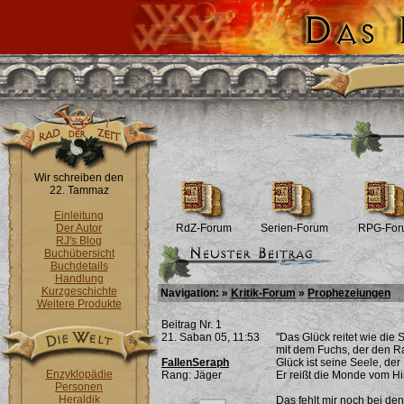
Wir schreiben den
22. Tammaz
Einleitung
Der Autor
RdZ-Forum
Serien-Forum
RPG-For
RJ's Blog
Buchübersicht
Buchdetails
Handlung
Kurzgeschichte
Navigation: »
Kritik-Forum
»
Prophezeiungen
Weitere Produkte
Beitrag Nr. 1
21. Saban 05, 11:53
"Das Glück reitet wie die
mit dem Fuchs, der den Ra
FallenSeraph
Glück ist seine Seele, der 
Enzyklopädie
Rang: Jäger
Er reißt die Monde vom Hi
Personen
Heraldik
Das fehlt mir noch bei den