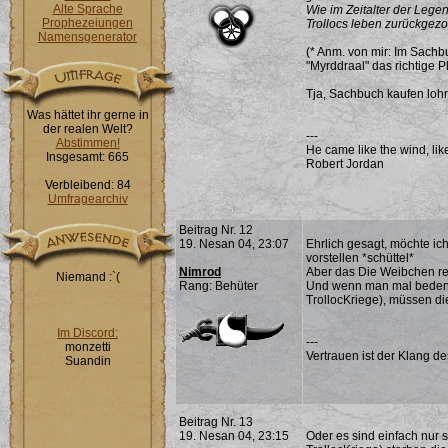
Alte Sprache
Wie im Zeitalter der Lege
Prophezeiungen
Trollocs leben zurückgez
Namensgenerator
(* Anm. von mir: Im Sachb
"Myrddraal" das richtige Pl
Tja, Sachbuch kaufen lohnt
Was hättet ihr gerne in
der realen Welt?
---
Abstimmen!
He came like the wind, lik
Insgesamt: 665
Robert Jordan
Verbleibend: 84
Umfragearchiv
Beitrag Nr. 12
19. Nesan 04, 23:07
Ehrlich gesagt, möchte ic
vorstellen *schüttel*
Nimrod
Aber das Die Weibchen rei
Niemand :`(
Rang: Behüter
Und wenn man mal bedenkt
TrollocKriege), müssen die 
Im Discord:
---
monzetti
Vertrauen ist der Klang d
Suandin
Beitrag Nr. 13
19. Nesan 04, 23:15
Oder es sind einfach nur 