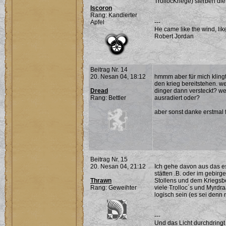
TrollocKriege) sterben di
Iscoron
Rang: Kandierter
Apfel
---
He came like the wind, lik
Robert Jordan
Beitrag Nr. 14
20. Nesan 04, 18:12
hmmm aber für mich klingt
den krieg bereitstehen. w
Dread
dinger dann versteckt? we
Rang: Bettler
ausradiert oder?
aber sonst danke erstmal 
Beitrag Nr. 15
20. Nesan 04, 21:12
Ich gehe davon aus das es
stätten .B. oder im gebir
Thrawn
Stollens und dem Kriegsbe
Rang: Geweihter
viele Trolloc´s und Myrdr
logisch sein (es sei denn 
---
Und das Licht durchdringt