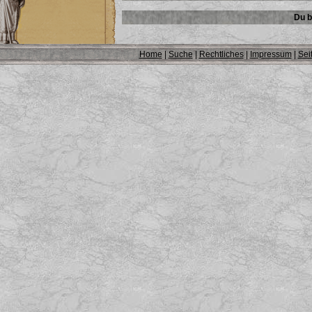
Du b
Home
|
Suche
|
Rechtliches
|
Impressum
|
Sei