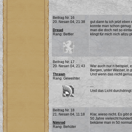
Beitrag Nr. 16
20. Nesan 04, 21:38
gut dann tu ich jetzt eben
konnte man schon genug he
Dread
man die doch net so einfa
Rang: Bettler
klingt für mich nich allzu p
Beitrag Nr. 17
20. Nesan 04, 21:43
War auch nur n beispiel,
Bergen, unter Wasser, in p
Thrawn
Und wenn das nicht genug i
Rang: Geweihter
---
Und das Licht durchdringt
Beitrag Nr. 18
21. Nesan 04, 11:18
Klar, wieso nicht. Es gibt
50 Jahre vieleicht hunder
Nimrod
bekäme man in 50 normal
Rang: Behüter