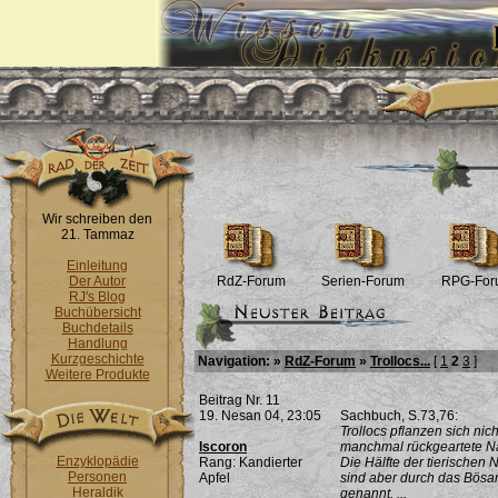
Wir schreiben den
21. Tammaz
Einleitung
Der Autor
RdZ-Forum
Serien-Forum
RPG-For
RJ's Blog
Buchübersicht
Buchdetails
Handlung
Kurzgeschichte
Navigation: »
RdZ-Forum
»
Trollocs...
[
1
2
3
]
Weitere Produkte
Beitrag Nr. 11
19. Nesan 04, 23:05
Sachbuch, S.73,76:
Trollocs pflanzen sich nich
Iscoron
manchmal rückgeartete Na
Enzyklopädie
Rang: Kandierter
Die Hälfte der tierische
Personen
Apfel
sind aber durch das Bösar
Heraldik
genannt. ...