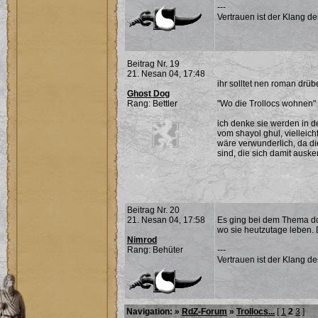
---
Vertrauen ist der Klang d
Beitrag Nr. 19
21. Nesan 04, 17:48
ihr solltet nen roman drüb
Ghost Dog
Rang: Bettler
"Wo die Trollocs wohnen"
ich denke sie werden in de
vom shayol ghul, vielleic
wäre verwunderlich, da di
sind, die sich damit ausk
Beitrag Nr. 20
21. Nesan 04, 17:58
Es ging bei dem Thema do
wo sie heutzutage leben. D
Nimrod
Rang: Behüter
---
Vertrauen ist der Klang d
Navigation: »
RdZ-Forum
»
Trollocs...
[
1
2
3
]