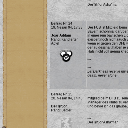
---
DerT(h)or Asha'man
Beitrag Nr. 24
19. Nesan 04, 17:33
Der FCB ist Mitgleid beim
Bayern schonmal darüber
Joar Addam
in einer rein bayischen L
Rang: Kandierter
existiert noch nicht (auch
Apfel
wenn er gegen den DFB wet
genau desshalt haben ie s
Hals nicht voll genug krie
---
---
Let Darkness receive my ev
death, never alone
Beitrag Nr. 25
20. Nesan 04, 14:43
mitglied beim DFB zu sein
Manager des Klubs zu verh
DerT(h)or
und bevor ich das glaube, 
Rang: Bettler
---
DerT(h)or Asha'man