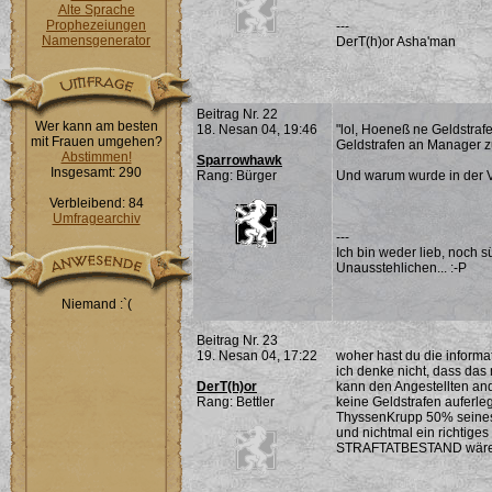
Alte Sprache
Prophezeiungen
---
Namensgenerator
DerT(h)or Asha'man
Beitrag Nr. 22
Wer kann am besten
18. Nesan 04, 19:46
"lol, Hoeneß ne Geldstraf
mit Frauen umgehen?
Geldstrafen an Manager zu
Abstimmen!
Sparrowhawk
Insgesamt: 290
Rang: Bürger
Und warum wurde in der 
Verbleibend: 84
Umfragearchiv
---
Ich bin weder lieb, noch s
Unausstehlichen... :-P
Niemand :`(
Beitrag Nr. 23
19. Nesan 04, 17:22
woher hast du die informa
ich denke nicht, dass das 
DerT(h)or
kann den Angestellten and
Rang: Bettler
keine Geldstrafen auferle
ThyssenKrupp 50% seines
und nichtmal ein richtiges
STRAFTATBESTAND wäre e