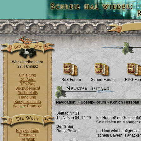
Wir schreiben den
22. Tammaz
Einleitung
Der Autor
RdZ-Forum
Serien-Forum
RPG-For
RJ's Blog
Buchübersicht
Buchdetails
Handlung
Kurzgeschichte
Navigation: »
Gossip-Forum
»
Könich Fussball
Weitere Produkte
Beitrag Nr. 21
14. Nesan 04, 14:29
lol, Hoeneß ne Geldstrafe
Geldstrafen an Manager zu
DerT(h)or
Enzyklopädie
Rang: Bettler
und imo wird häufiger con
Personen
*scheiß Bayern* Fanatike
Heraldik