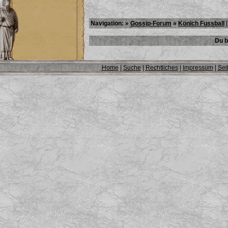
Navigation: »
Gossip-Forum
»
Könich Fussball
Du b
Home
|
Suche
|
Rechtliches
|
Impressum
|
Sei