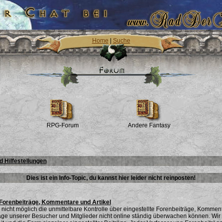
Home
|
Suche
m
RPG-Forum
Andere Fantasy
 Hilfestellungen
Dies ist ein Info-Topic, du kannst hier leider nicht reinposten!
 Forenbeiträge, Kommentare und Artikel
ns nicht möglich die unmittelbare Kontrolle über eingestellte Forenbeiträge, Kommen
räge unserer Besucher und Mitglieder nicht online ständig überwachen können. Wir