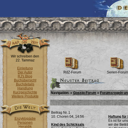
Wir schreiben den
22. Tammaz
Einleitung
Der Autor
RdZ-Forum
Serien-Foru
RJ's Blog
Buchübersicht
Buchdetails
Handlung
Kurzgeschichte
Navigation: »
Gossip-Forum
»
Forumsregeln und
Weitere Produkte
Beitrag Nr. 1
10. Choren 04, 14:56
Haftung für
Enzyklopädie
Es ist für u
Personen
Kind des Schicksals
wir die Beit
Heraldik