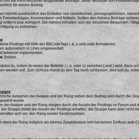
eit und die Form einzelner eingestellter Beiträge. Jeder Verfasser von Forenbeiträg
ortlich für seinen Beitrag.
en hiermit ausdrücklich das Erstellen von rassistischen, pornographischen, mens
 Forenbeiträgen, Kommentaren und Artikeln. Sollten den Admins Beiträge vorbesc
entfernt bzw. korrigiert. Die Admins behalten sich vor, einzelnen Besuchern / Mitg
chtigung zu entziehen.
ng
deine Postings mit Hilfe der BBCodeTags i, b, u und code formatieren.
en automatisch in Links umgewandelt.
t teilweise implementiert.
ne
Smilies.
tellst du, indem du einen der Befehle ( i, b, oder u) zwischen [ und ] setzt, dann s
n werden soll. Zum Schluss musst du den Tag noch schliessen, dies tust du, ind
vatare
zliche Aussehen der Avatare und der Rang neben dem Beitrag wird durch die Grupp
gewählt wurde.
n der Avatare und der Rang steigen durch die Anzahl der Postings im Forum und 
der Gruppe bleibt die Anzahl der Postings erhalten, die Gruppe kann aber nicht me
ehalten sich vor, den Rang wieder herabzusetzen.
h dient der Rang lediglich als kleines Zusatzfeature und hat keinen Einfluss aufs 