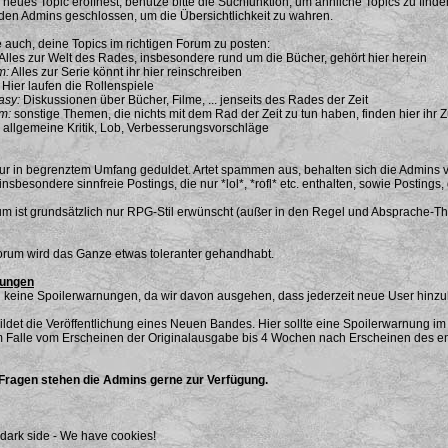
 neues Topic eröffnest, benutze bitte die Suchfunktion, um ähnliche Topics zu finde
en Admins geschlossen, um die Übersichtlichkeit zu wahren.
e auch, deine Topics im richtigen Forum zu posten:
Alles zur Welt des Rades, insbesondere rund um die Bücher, gehört hier herein
m:
Alles zur Serie könnt ihr hier reinschreiben
Hier laufen die Rollenspiele
asy:
Diskussionen über Bücher, Filme, ... jenseits des Rades der Zeit
m:
sonstige Themen, die nichts mit dem Rad der Zeit zu tun haben, finden hier ihr
allgemeine Kritik, Lob, Verbesserungsvorschläge
r in begrenztem Umfang geduldet. Artet spammen aus, behalten sich die Admins v
insbesondere sinnfreie Postings, die nur *lol*, *rofl* etc. enthalten, sowie Posting
 ist grundsätzlich nur RPG-Stil erwünscht (außer in den Regel und Absprache-Th
orum wird das Ganze etwas toleranter gehandhabt.
nungen
en keine Spoilerwarnungen, da wir davon ausgehen, dass jederzeit neue User hin
ldet die Veröffentlichung eines Neuen Bandes. Hier sollte eine Spoilerwarnung 
sem Falle vom Erscheinen der Originalausgabe bis 4 Wochen nach Erscheinen des
 Fragen stehen die Admins gerne zur Verfügung.
dark side - We have cookies!