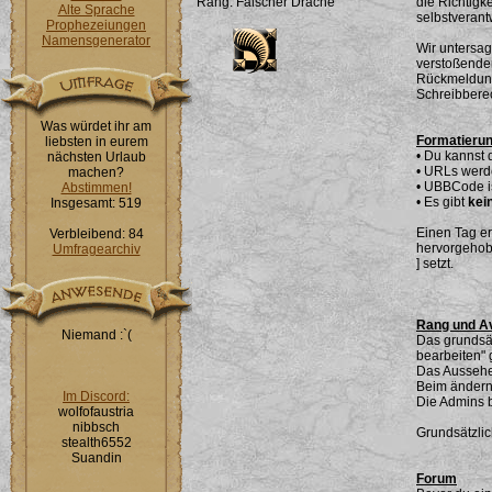
Rang: Falscher Drache
die Richtigk
Alte Sprache
selbstverantw
Prophezeiungen
Namensgenerator
Wir untersag
verstoßenden
Rückmeldung 
Schreibbere
Was würdet ihr am
Formatieru
liebsten in eurem
• Du kannst 
nächsten Urlaub
• URLs werd
machen?
• UBBCode is
Abstimmen!
• Es gibt
kei
Insgesamt: 519
Einen Tag ers
Verbleibend: 84
hervorgehobe
Umfragearchiv
] setzt.
Rang und A
Niemand :`(
Das grundsät
bearbeiten" 
Das Aussehe
Beim ändern 
Im Discord:
Die Admins b
wolfofaustria
nibbsch
Grundsätzlic
stealth6552
Suandin
Forum