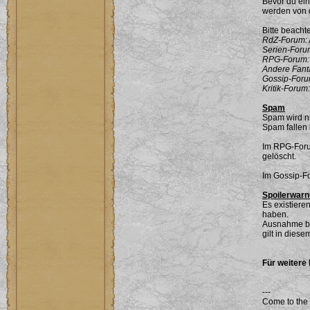
Bevor du ein
werden von d
Bitte beacht
RdZ-Forum:
Serien-Foru
RPG-Forum:
Andere Fant
Gossip-Foru
Kritik-Forum:
Spam
Spam wird nu
Spam fallen 
Im RPG-Forum
gelöscht.
Im Gossip-F
Spoilerwar
Es existier
haben.
Ausnahme bi
gilt in die
Für weitere
---
Come to the 