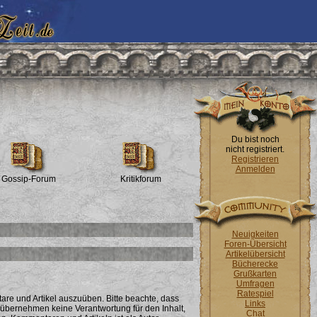
Du bist noch
nicht registriert.
Registrieren
Anmelden
Gossip-Forum
Kritikforum
Neuigkeiten
Foren-Übersicht
Artikelübersicht
Bücherecke
Grußkarten
Umfragen
Ratespiel
tare und Artikel auszuüben. Bitte beachte, dass
Links
 übernehmen keine Verantwortung für den Inhalt,
Chat